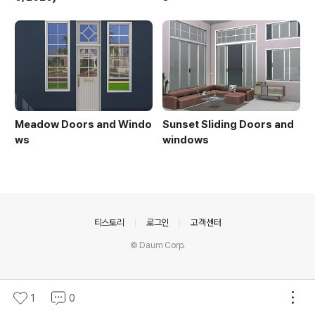
Meadow Doors and Windo
Sunset Sliding Doors and
ws
windows
의안내
티스토리
로그인
고객센터
© Daum Corp.
1
0