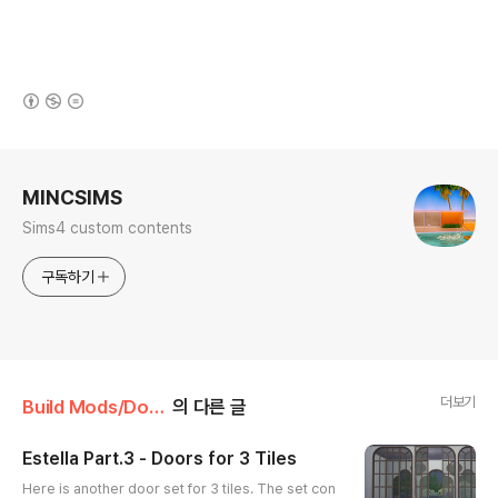
(새창열림)
로그 정보
MINCSIMS
Sims4 custom contents
구독하기
더보기
Build Mods/Door
의 다른 글
Estella Part.3 - Doors for 3 Tiles
글 내용
Here is another door set for 3 tiles. The set con