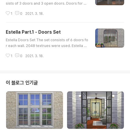
sists of 3 doors and 3 open doors. Doors for sh
ort wall - 2010 polygons Doors for medium wall
1
0
2021. 3. 18.
- 2210 polygons Doors for Tall wall - 2410 poly
gons HQ Compatible 6 swatches Estella windo
ws for 2 & 3 tiles are coming up before end of F
Estella Part.1 - Doors Set
eburary. Early Access on Patreon www.patreon.
글 내용
com/posts/47915730 Available for everyone.
Estella Doors Set The set consists of 6 doors fo
r each wall. 2048 textrues were used. Estella Wi
ndows Set is coming up. Early Access on my Pa
1
0
2021. 3. 18.
treon www.patreon.com/posts/47683668 Avail
able for everyone.
이 블로그 인기글