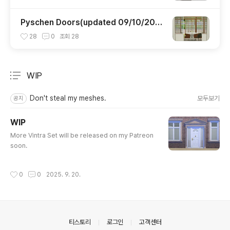
Pyschen Doors(updated 09/10/202
0)
28
0
조회
28
WIP
분류 전체보기
주요 글 목록
Don't steal my meshes.
모두보기
공지
WIP
글 내용
More Vintra Set will be released on my Patreon
soon.
작성시간
0
0
2025. 9. 20.
의안내
티스토리
로그인
고객센터