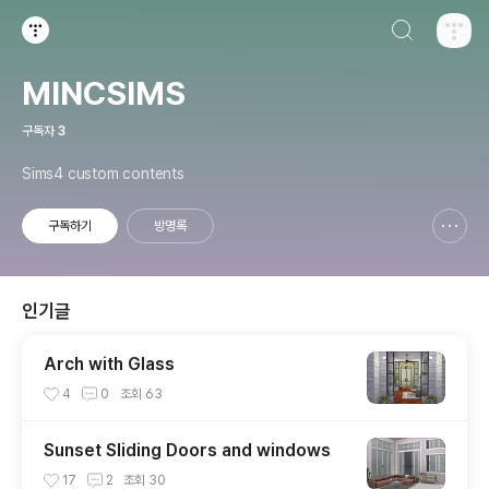
검색하기
티스토리
MINCSIMS
구독자
3
Sims4 custom contents
구독하기
방명록
신고하기 레이어
열기
인기글
Arch with Glass
4
0
조회
63
Sunset Sliding Doors and windows
17
2
조회
30