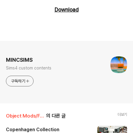
Download
로그 정보
MINCSIMS
Sims4 custom contents
구독하기
더보기
Object Mods/Furniture
의 다른 글
Copenhagen Collection
글 내용