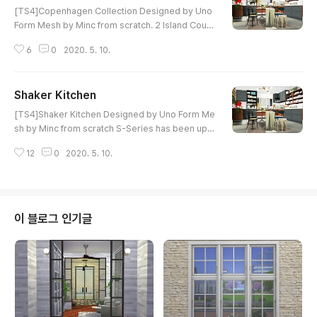
[TS4]Copenhagen Collection Designed by Uno
Form Mesh by Minc from scratch. 2 Island Count
ers, 2 Counters. Copenhagen Collection was m
6
0
2020. 5. 10.
ade to be compatible with Shaker. Download
Shaker Kitchen
글 내용
[TS4]Shaker Kitchen Designed by Uno Form Me
sh by Minc from scratch S-Series has been upd
ated to Shaker Kitchen and two packages(1 cou
12
0
2020. 5. 10.
nter, 1 island coutner) have added. Also I chang
ed textures and mesh of counter top. Shaker w
as made to be compatible with Copenhagen Co
llection. 예전에 S시리즈라는 이름으로 공개했던 카운터
아일랜드 캐비넷 세트입니다. Uno Form의 S시리즈가 S
이 블로그 인기글
haker라는 이름으로 바뀌었더군요. 제가 만들었던 S시리
즈도 업데이트 하면서 각 1개씩의 패키지를 더 만들었..