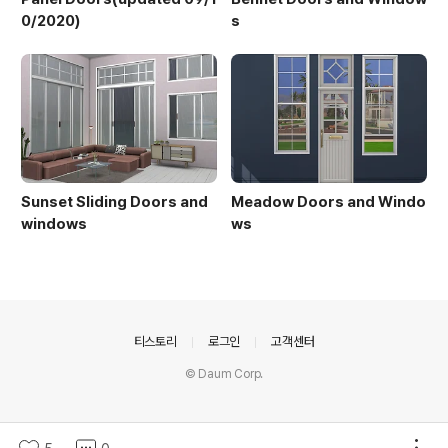
0/2020)
s
Sunset Sliding Doors and
Meadow Doors and Windo
windows
ws
의안내
티스토리
로그인
고객센터
© Daum Corp.