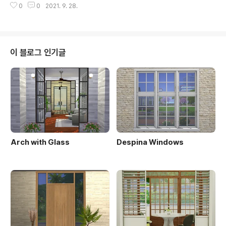
0
0
2021. 9. 28.
ration. Found in TSR Category 'Sims 4 Construct
ion Sets' www.thesimsresource.com VIP Early A
ccess until Oct 5, 2021
이 블로그 인기글
Arch with Glass
Despina Windows