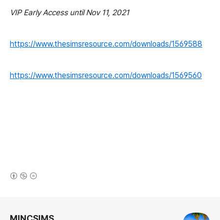
VIP Early Access until Nov 11, 2021
https://www.thesimsresource.com/downloads/1569588
https://www.thesimsresource.com/downloads/1569560
(새창열림)
로그 정보
MINCSIMS