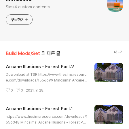
Sims4 custom contents
구독하기
더보기
Build Mods/Set
의 다른 글
Arcane Illusions - Forest Part.2
글 내용
Dowonload at TSR https://www.thesimsresourc
e.com/downloads/1556699 Mincsims' Arcane Il
lusions - Forest Part.2 This set is a part of "Arca
0
0
2021. 9. 28.
ne Illusions" Collaboration. Found in TSR Catego
ry 'Sims 4 Construction Sets' www.thesimsreso
urce.com
Arcane Illusions - Forest Part.1
글 내용
https://www.thesimsresource.com/downloads/1
556348 Mincsims' Arcane Illusions - Forest Par
t.1 This set is a part of "Arcane Illusions" Collabo