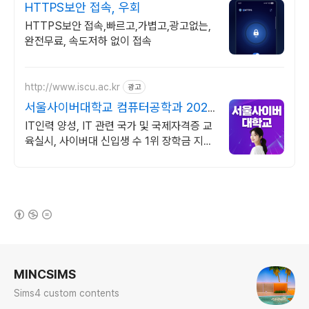
HTTPS보안 접속, 우회
HTTPS보안 접속,빠르고,가볍고,광고없는,
완전무료, 속도저하 없이 접속
http://www.iscu.ac.kr
광고
서울사이버대학교 컴퓨터공학과 2026
가을학기 신편입생
IT인력 양성, IT 관련 국가 및 국제자격증 교
육실시, 사이버대 신입생 수 1위 장학금 지급
1위, 학사 석사 박사 온라인복수학위까지
(새창열림)
로그 정보
MINCSIMS
Sims4 custom contents