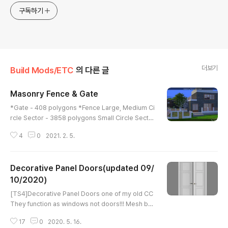
구독하기
더보기
Build Mods/ETC
의 다른 글
Masonry Fence & Gate
글 내용
*Gate - 408 polygons *Fence Large, Medium Ci
rcle Sector - 3858 polygons Small Circle Secto
r - 2612 polygons 1 tile Fence, Diagonal Fence -
4
0
2021. 2. 5.
244 polygons Fence Pillar - 178 polygons 8swa
tches Public release after 3 weeks. (Feb 05, 20
21) Early Access on my Patreon Public Release
Decorative Panel Doors(updated 09/
Feb 05, 2021 www.patreon.com/posts/462330
61
10/2020)
글 내용
[TS4]Decorative Panel Doors one of my old CC
They function as windows not doors!!! Mesh by
Minc from scratch It was updated on 09/10/202
17
0
2020. 5. 16.
0