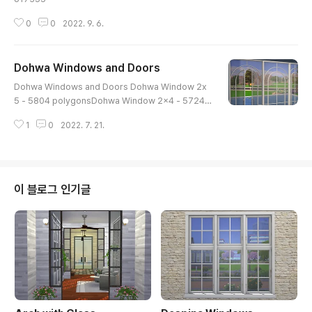
0
0
2022. 9. 6.
Dohwa Windows and Doors
글 내용
Dohwa Windows and Doors Dohwa Window 2x
5 - 5804 polygonsDohwa Window 2x4 - 5724
polygonsDohwa Window 2x3 - 5724 polygons
1
0
2022. 7. 21.
Dohwa Window 1x5 - 5804 polygonsDohwa Wi
ndow 1x4 - 5724 polygonsDohwa Window 1x3
- 5724 polygonsDohwa Double Door 2x5 - 842
8 polygonsDohwa Double Door 2x5 Open - 84
28 polygonsDohwa Double Door 2x4 - 8348 p
이 블로그 인기글
olygonsDohwa Double Door 2x4 Open - 8348
polygonsDohwa Double Door 2x3 - ..