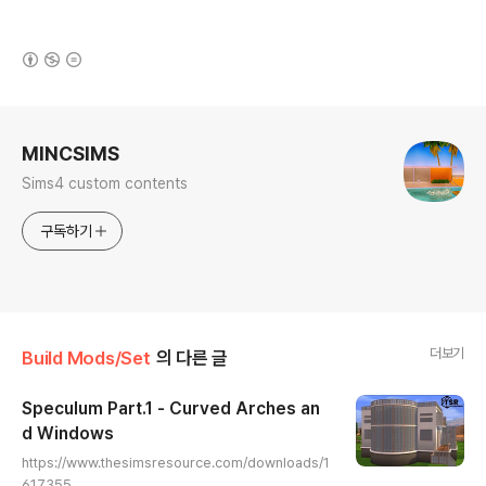
(새창열림)
로그 정보
MINCSIMS
Sims4 custom contents
구독하기
더보기
Build Mods/Set
의 다른 글
Speculum Part.1 - Curved Arches an
d Windows
글 내용
https://www.thesimsresource.com/downloads/1
617355