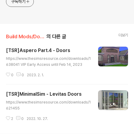
구독하기
더보기
Build Mods/Door
의 다른 글
[TSR]Aspero Part.4 - Doors
글 내용
https://www.thesimsresource.com/downloads/1
638041 VIP Early Access until Feb 14, 2023
0
0
2023. 2. 1.
[TSR]MinimalSim - Levitas Doors
글 내용
https://www.thesimsresource.com/downloads/1
621455
2
0
2022. 10. 27.