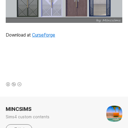
Download at
CurseForge
(새창열림)
로그 정보
MINCSIMS
Sims4 custom contents