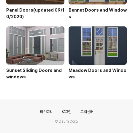
Panel Doors(updated 09/1
Bennet Doors and Window
0/2020)
s
Sunset Sliding Doors and
Meadow Doors and Windo
windows
ws
의안내
티스토리
로그인
고객센터
© Daum Corp.