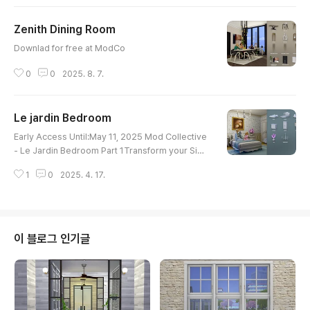
Zenith Dining Room
글 내용
Downlad for free at ModCo
0
0
2025. 8. 7.
Le jardin Bedroom
글 내용
Early Access Until:May 11, 2025 Mod Collective
- Le Jardin Bedroom Part 1Transform your Sims
4 experience with this stylish bedroom set feat
1
0
2025. 4. 17.
uring a cozy bed, chic dresser, and a sleek lam
p. Perfect for creating a serene retreat, this ens
emble enhances your Sims' living space and ad
ds a touch of country elegance.www.modcollec
tive.gg Early Access Until:May 12, 2025 Mod Co
이 블로그 인기글
llective - Le Jardin B..