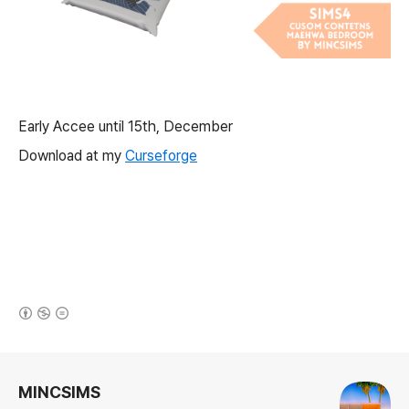
Early Accee until 15th, December
Download at my
Curseforge
(새창열림)
로그 정보
MINCSIMS