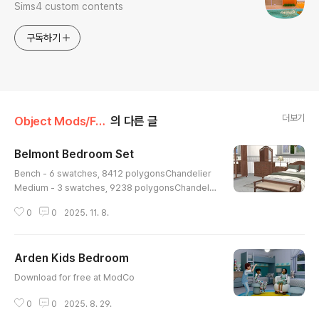
Sims4 custom contents
구독하기
더보기
Object Mods/Furniture
의 다른 글
Belmont Bedroom Set
글 내용
Bench - 6 swatches, 8412 polygonsChandelier
Medium - 3 swatches, 9238 polygonsChandeli
er Short - 3 swatches, 9238 polygonsBed Fram
0
0
2025. 11. 8.
e - 6 swatches, 5466 polyonsBedding - 10 swat
ches, 38414 polygonsDresser - 6 swatches, 28
302 polygonsNightstand - 6 swatches, 9886 po
Arden Kids Bedroom
lygonsTable Lamp - 9 swatches, 8742 polygon
글 내용
sWall Mirror - 6 swatches, 12070 polygonsWar
Download for free at ModCo
drobe - 6 swatches, 14720 polygonsEarly Acce
ss u..
0
0
2025. 8. 29.